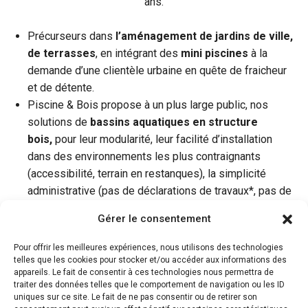
ans.
Précurseurs dans
l’aménagement de jardins de ville,
de terrasses
, en intégrant des
mini piscines
à la
demande d’une clientèle urbaine en quête de fraicheur
et de détente.
Piscine & Bois propose à un plus large public, nos
solutions de
bassins aquatiques en structure
bois,
pour leur modularité, leur facilité d’installation
dans des environnements les plus contraignants
(accessibilité, terrain en restanques), la simplicité
administrative (pas de déclarations de travaux*, pas de
fiscalité pour les
bassins de moins de 10 m2
).
Gérer le consentement
Nous nous distinguons des
piscinistes
par notre
approche globale de
l’agencement de votre
Pour offrir les meilleures expériences, nous utilisons des technologies
extérieur,
par notre expertise de réalisation
telles que les cookies pour stocker et/ou accéder aux informations des
appareils. Le fait de consentir à ces technologies nous permettra de
«
d’espaces piscine
», des
terrasses
, la
traiter des données telles que le comportement de navigation ou les ID
végétalisation à l’éclairage pour transformer les
jardins
uniques sur ce site. Le fait de ne pas consentir ou de retirer son