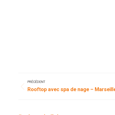
Navigation
PRÉCÉDENT
de
Rooftop avec spa de nage – Marseil
Onglet
précédent
commentaire