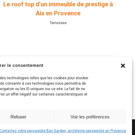
Le roof top d’un immeuble de prestige à
Un
Aix en Provence
l
Terrasses
rer le consentement
s des technologies telles que les cookies pour stocker
t de consentir à ces technologies nous permettra de
igation ou les ID uniques sur ce site. Le fait de ne
ir un effet négatif sur certaines caractéristiques et
Refuser
Voir les préférences
 - Tél. technique : 06.15.84.35.44
contact@bao-garden.com
Contactez votre paysagiste Bao Garden, architecte paysagiste en Provence