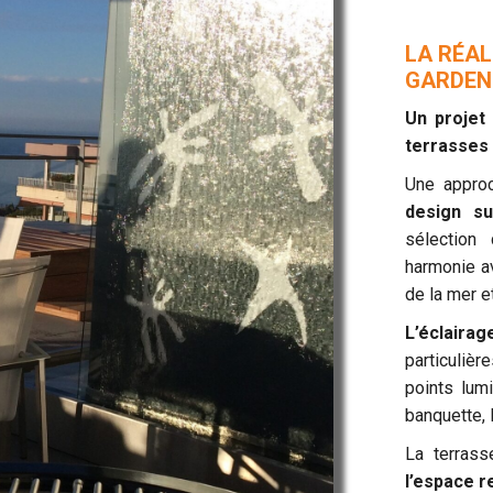
LA RÉAL
GARDEN
Un projet
terrasses 
Une approc
design s
sélection
harmonie a
de la mer et
L’éclaira
particulièr
points lum
banquette, 
La terrass
l’espace re