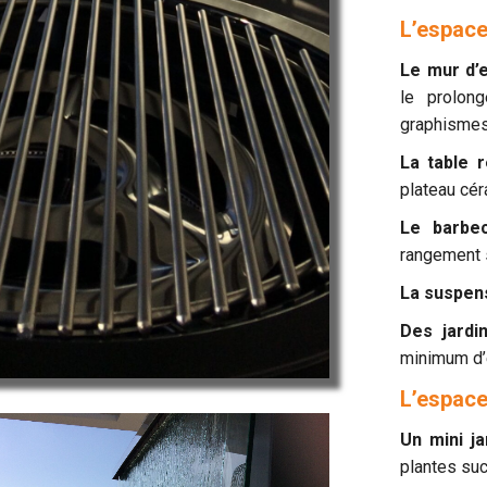
L’espace
Le mur d’e
le prolon
graphismes 
La table r
plateau cér
Le barbe
rangement 
La suspen
Des jardi
minimum d’
L’espace
Un mini j
plantes suc