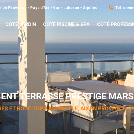
Tél. comme
 en Provence - Pays d'Aix - Var - Luberon - Alpilles
CÔTÉ JARDIN
CÔTÉ PISCINE & SPA
CÔTÉ PROFESS
NT TERRASSE PRESTIGE MARSE
ES ET ROOF TOP À MARSEILLE, AIX EN PROVENCE, T