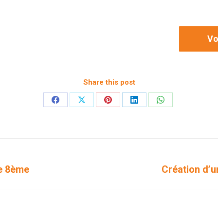
Vo
Share this post
Partager
Partager
Partager
Partager
Partager
sur
sur
sur
sur
sur
Facebook
X
Pinterest
LinkedIn
WhatsApp
le 8ème
Création d’u
Projets
similaires