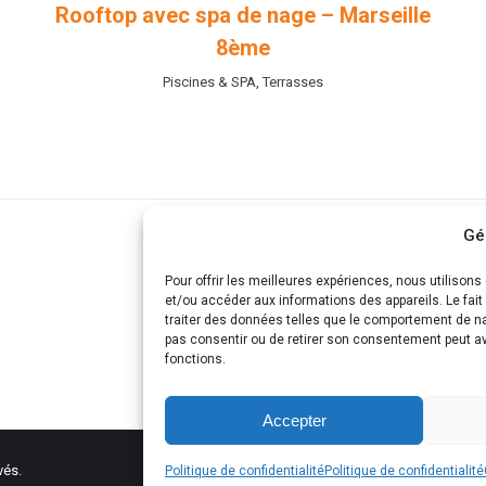
Rooftop avec spa de nage – Marseille
8ème
Piscines & SPA
,
Terrasses
Gé
Pour offrir les meilleures expériences, nous utilison
et/ou accéder aux informations des appareils. Le fai
traiter des données telles que le comportement de nav
pas consentir ou de retirer son consentement peut avo
fonctions.
Accepter
vés.
Tél. commercial : 06.50.01.54.44
Politique de confidentialité
Politique de confidentialité