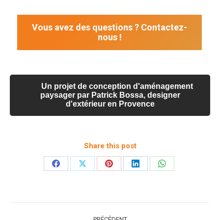
Vous avez des questions ? Contactez-
nous !
Un projet de conception d'aménagement
paysager par Patrick Bossa, designer
d'extérieur en Provence
Share this post
Partager
Partager
Partager
Partager
Partager
sur
sur
sur
sur
sur
Facebook
X
Pinterest
LinkedIn
WhatsApp
Navigation
PRÉCÉDENT