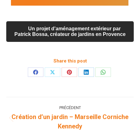
Un projet d'aménagement extérieur par
Patrick Bossa, créateur de jardins en Provence
Share this post
Partager
Partager
Partager
Partager
Partager
sur
sur
sur
sur
sur
Facebook
X
Pinterest
LinkedIn
WhatsApp
Navigation
PRÉCÉDENT
de
Création d’un jardin – Marseille Corniche
Onglet
Kennedy
commentaire
précédent