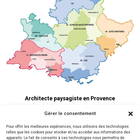
Architecte paysagiste en Provence
Aménagement de jardins Alpilles
Gérer le consentement
Jardins paysagers Lubéron
Pour offrir les meilleures expériences, nous utilisons des technologies
Projets paysagers Pays d’Aix en Provence
telles que les cookies pour stocker et/ou accéder aux informations des
appareils. Le fait de consentir à ces technologies nous permettra de
Aménagement de terrasses côte Marseillaise