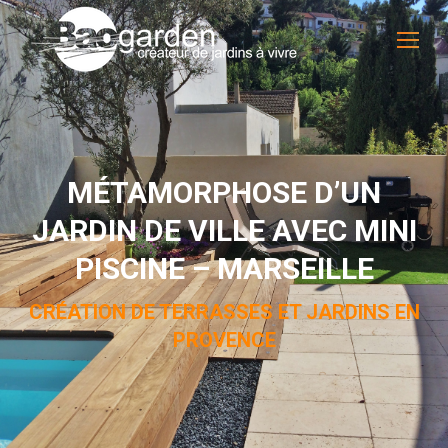
MÉTAMORPHOSE D’UN
JARDIN DE VILLE AVEC MINI
PISCINE – MARSEILLE
CRÉATION DE TERRASSES ET JARDINS EN
PROVENCE