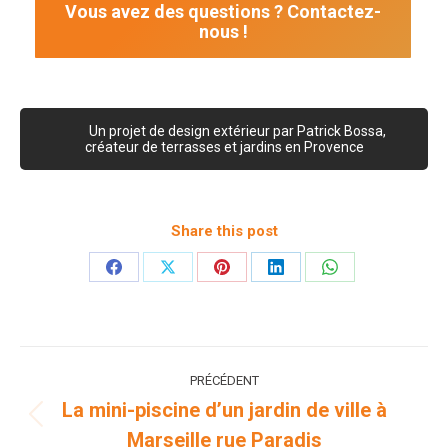
Vous avez des questions ? Contactez-
nous !
Un projet de design extérieur par Patrick Bossa,
créateur de terrasses et jardins en Provence
Share this post
Partager
Partager
Partager
Partager
Partager
sur
sur
sur
sur
sur
Facebook
X
Pinterest
LinkedIn
WhatsApp
Navigation
PRÉCÉDENT
de
La mini-piscine d’un jardin de ville à
Onglet
Marseille rue Paradis