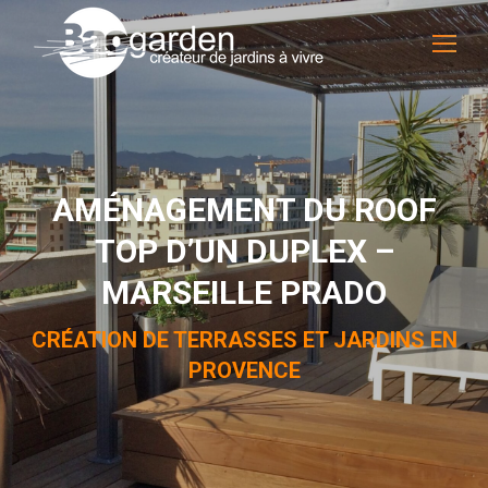
AMÉNAGEMENT DU ROOF
TOP D’UN DUPLEX –
MARSEILLE PRADO
CRÉATION DE TERRASSES ET JARDINS EN
PROVENCE