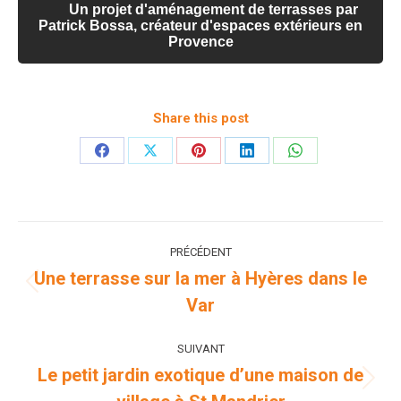
Un projet d'aménagement de terrasses par
Patrick Bossa, créateur d'espaces extérieurs en
Provence
Share this post
Partager
Partager
Partager
Partager
Partager
sur
sur
sur
sur
sur
Facebook
X
Pinterest
LinkedIn
WhatsApp
Navigation
PRÉCÉDENT
de
Une terrasse sur la mer à Hyères dans le
Onglet
Var
commentaire
précédent
SUIVANT
Le petit jardin exotique d’une maison de
Projets