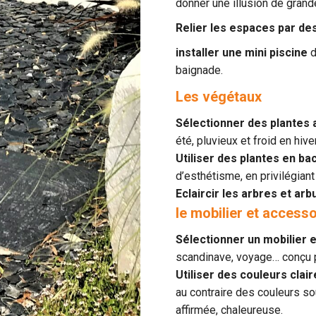
donner une illusion de grand
Relier les espaces par des
installer une mini piscine
d
baignade.
Les végétaux
Sélectionner des plantes
été, pluvieux et froid en hiv
Utiliser des plantes en b
d’esthétisme, en privilégian
Eclaircir les arbres et ar
le mobilier et access
Sélectionner un mobilier 
scandinave, voyage… conçu p
Utiliser des couleurs clai
au contraire des couleurs so
affirmée, chaleureuse.