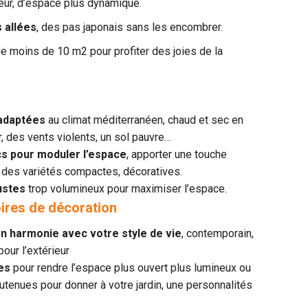
eur, d’espace plus dynamique.
 allées
, des pas japonais sans les encombrer.
e moins de 10 m2 pour profiter des joies de la
 adaptées
au climat méditerranéen, chaud et sec en
er, des vents violents, un sol pauvre…
acs pour moduler l’espace
, apporter une touche
t des variétés compactes, décoratives.
bustes
trop volumineux pour maximiser l’espace.
oires de décoration
en harmonie avec votre style de vie
, contemporain,
our l’extérieur
res
pour rendre l’espace plus ouvert plus lumineux ou
utenues pour donner à votre jardin, une personnalités