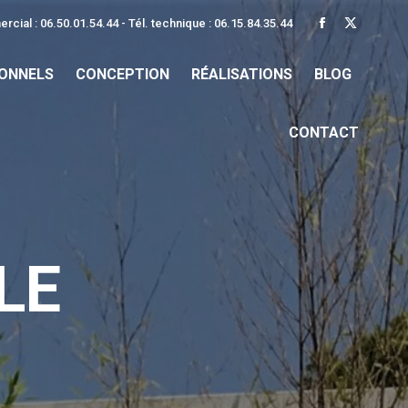
rcial : 06.50.01.54.44 - Tél. technique : 06.15.84.35.44
La
La
page
page
IONNELS
CONCEPTION
RÉALISATIONS
BLOG
Facebook
X
s'ouvre
s'ouvre
dans
dans
CONTACT
une
une
nouvelle
nouvelle
fenêtre
fenêtre
LE