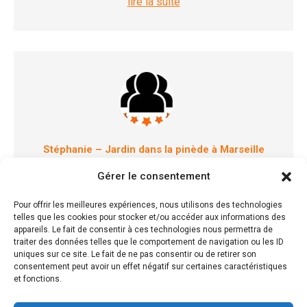
lire la suite
Stéphanie – Jardin dans la pinède à Marseille
Gérer le consentement
Nous sommes très content du projet conçu par
Patrick Bossa à la réalisation par Benjamin, une
Pour offrir les meilleures expériences, nous utilisons des technologies
équipe très sympathique, qui nous ont
telles que les cookies pour stocker et/ou accéder aux informations des
appareils. Le fait de consentir à ces technologies nous permettra de
accompagné tout au long de ce magnifique projet
traiter des données telles que le comportement de navigation ou les ID
qui se porte très bien avec le printemps.
uniques sur ce site. Le fait de ne pas consentir ou de retirer son
lire la suite
consentement peut avoir un effet négatif sur certaines caractéristiques
et fonctions.
Aménagement espaces piscines en Provence