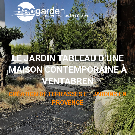
LE JARDIN TABLEAU D’UNE
MAISON CONTEMPORAINE À
VENTABREN
CRÉATION DE TERRASSES ET JARDINS EN
PROVENCE