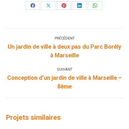
Partager
Partager
Partager
Partager
Partager
sur
sur
sur
sur
sur
Facebook
X
Pinterest
LinkedIn
WhatsApp
Navigation
PRÉCÉDENT
de
Un jardin de ville à deux pas du Parc Borély
Onglet
à Marseille
commentaire
précédent
SUIVANT
Conception d’un jardin de ville à Marseille –
Projets
8ème
similaires
Projets similaires