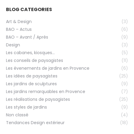
BLOG CATEGORIES
Art & Design
(3)
BAO – Actus
(6)
BAO – Avant / Après
(9)
Design
(3)
Les cabanes, kiosques…
(5)
Les conseils de paysagistes
(11)
Les évenements de jardins en Provence
(6)
Les idées de paysagistes
(25)
Les jardins de sculptures
(9)
Les jardins remarquables en Provence
(7)
Les réalisations de paysagistes
(25)
Les styles de jardins
(9)
Non classé
(4)
Tendances Design extérieur
(18)