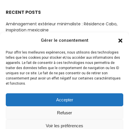
RECENT POSTS
Aménagement extérieur minimaliste : Résidence Cabo,
inspiration mexicaine
19 mars 2023
Gérer le consentement
Cabanon Bohème
Pour offrir les meilleures expériences, nous utilisons des technologies
14 mars 2023
telles que les cookies pour stocker et/ou accéder aux informations des
appareils. Le fait de consentir à ces technologies nous permettra de
Jardin de sérénité
traiter des données telles que le comportement de navigation ou les ID
10 mars 2023
uniques sur ce site. Le fait de ne pas consentir ou de retirer son
consentement peut avoir un effet négatif sur certaines caractéristiques
Jardin paysager entre ciel et terre par Aidlin Darling Design
et fonctions.
8 mars 2023
Accepter
Refuser
Voir les préférences