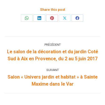
Share this post
Partager
Partager
Partager
Partager
Partager
sur
sur
sur
sur
sur
WhatsApp
LinkedIn
Pinterest
X
Facebook
Navigation
PRÉCÉDENT
article
Le salon de la décoration et du jardin Coté
Article
Sud à Aix en Provence, du 2 au 5 juin 2017
précédent
:
SUIVANT
Salon « Univers jardin et habitat » à Sainte
Article
Maxime dans le Var
suivant
: