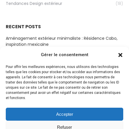
Tendances Design extérieur
(18)
RECENT POSTS
Aménagement extérieur minimaliste : Résidence Cabo,
inspiration mexicaine
19 mars 2023
Gérer le consentement
Cabanon Bohème
Pour offrir les meilleures expériences, nous utilisons des technologies
14 mars 2023
telles que les cookies pour stocker et/ou accéder aux informations des
appareils. Le fait de consentir à ces technologies nous permettra de
Jardin de sérénité
traiter des données telles que le comportement de navigation ou les ID
10 mars 2023
uniques sur ce site. Le fait de ne pas consentir ou de retirer son
consentement peut avoir un effet négatif sur certaines caractéristiques
Jardin paysager entre ciel et terre par Aidlin Darling Design
et fonctions.
8 mars 2023
Accepter
Refuser