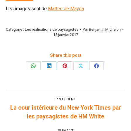
Les images sont de
Matteo de Mayda
Catégorie :
Les réalisations de paysagistes
Par
Benjamin Michelon
15 janvier 2017
Share this post
Partager
Partager
Partager
Partager
Partager
sur
sur
sur
sur
sur
WhatsApp
LinkedIn
Pinterest
X
Facebook
Navigation
PRÉCÉDENT
article
La cour intérieure du New York Times par
Article
les paysagistes de HM White
précédent
:
SUIVANT