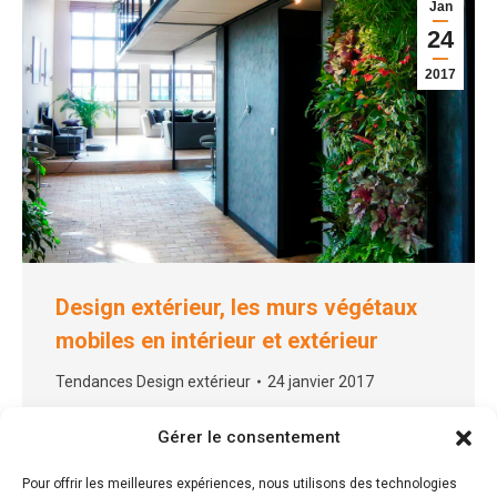
Jan
24
2017
Design extérieur, les murs végétaux
mobiles en intérieur et extérieur
Tendances Design extérieur
24 janvier 2017
Un mur végétal mobile à l’extérieur ou l’intérieur
Gérer le consentement
Quand on pense mur végétal, on pense esthétisme
et écologie. Bien sûr,…
Pour offrir les meilleures expériences, nous utilisons des technologies