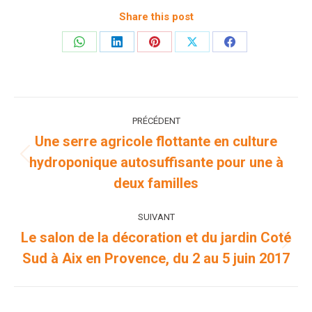
Share this post
Partager
Partager
Partager
Partager
Partager
sur
sur
sur
sur
sur
WhatsApp
LinkedIn
Pinterest
X
Facebook
Navigation
PRÉCÉDENT
article
Une serre agricole flottante en culture
hydroponique autosuffisante pour une à
Article
précédent
deux familles
:
SUIVANT
Le salon de la décoration et du jardin Coté
Article
Sud à Aix en Provence, du 2 au 5 juin 2017
suivant
: