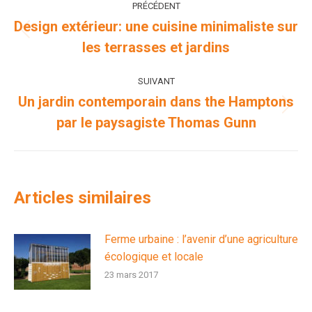
PRÉCÉDENT
article
Design extérieur: une cuisine minimaliste sur
Article
les terrasses et jardins
précédent
:
SUIVANT
Un jardin contemporain dans the Hamptons
Article
par le paysagiste Thomas Gunn
suivant
:
Articles similaires
Ferme urbaine : l’avenir d’une agriculture
écologique et locale
23 mars 2017