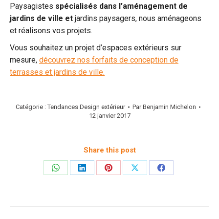
Paysagistes
spécialisés dans l’aménagement de
jardins de ville et
jardins paysagers, nous aménageons
et réalisons vos projets.
Vous souhaitez un projet d’espaces extérieurs sur
mesure,
découvrez nos forfaits de conception de
terrasses et jardins de ville.
Catégorie :
Tendances Design extérieur
Par
Benjamin Michelon
12 janvier 2017
Share this post
Partager
Partager
Partager
Partager
Partager
sur
sur
sur
sur
sur
WhatsApp
LinkedIn
Pinterest
X
Facebook
Navigation