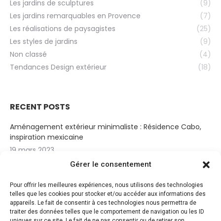
Les jardins de sculptures
(9)
Les jardins remarquables en Provence
(7)
Les réalisations de paysagistes
(25)
Les styles de jardins
(9)
Non classé
(4)
Tendances Design extérieur
(18)
RECENT POSTS
Aménagement extérieur minimaliste : Résidence Cabo,
inspiration mexicaine
19 mars 2023
Gérer le consentement
Cabanon Bohème
14 mars 2023
Pour offrir les meilleures expériences, nous utilisons des technologies
telles que les cookies pour stocker et/ou accéder aux informations des
Jardin de sérénité
appareils. Le fait de consentir à ces technologies nous permettra de
10 mars 2023
traiter des données telles que le comportement de navigation ou les ID
uniques sur ce site. Le fait de ne pas consentir ou de retirer son