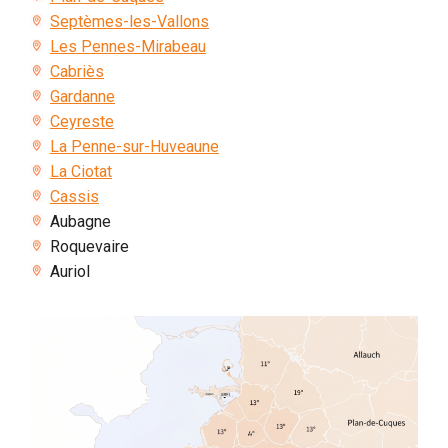
Septèmes-les-Vallons
Les Pennes-Mirabeau
Cabriès
Gardanne
Ceyreste
La Penne-sur-Huveaune
La Ciotat
Cassis
Aubagne
Roquevaire
Auriol