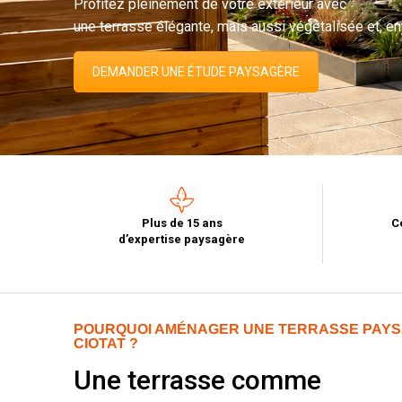
Profitez pleinement de votre extérieur avec
une terrasse élégante, mais aussi végétalisée et, enf
DEMANDER UNE ÉTUDE PAYSAGÈRE
Plus de 15 ans
C
d’expertise paysagère
POURQUOI AMÉNAGER UNE TERRASSE PAYS
CIOTAT ?
Une terrasse comme