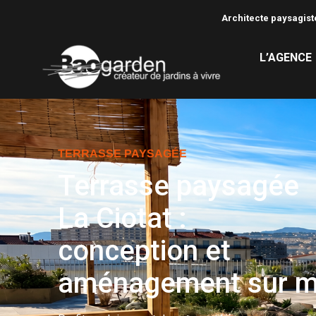
Architecte paysagiste
L’AGENCE
TERRASSE PAYSAGÉE
Terrasse paysagée
La Ciotat :
conception et
aménagement sur m