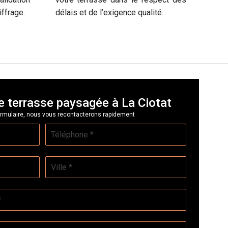
ffrage.
délais et de l’exigence qualité.
e terrasse paysagée à La Ciotat
rmulaire, nous vous recontacterons rapidement
Téléphone
*
Ville
*