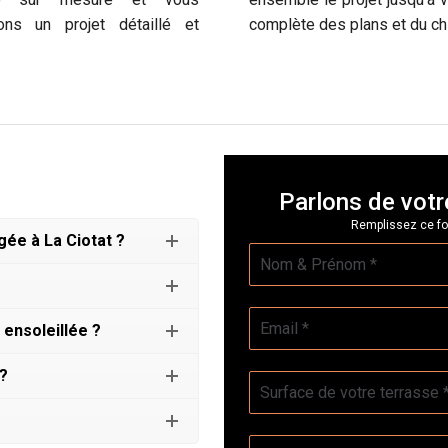
ons un projet détaillé et
complète des plans et du chi
Parlons de votr
Remplissez ce fo
ée à La Ciotat ?
Nom
*
E-
ensoleillée ?
mail
*
 ?
Surface
de
votre
Votre
terrasse