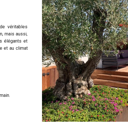
de véritables
n, mais aussi,
rs élégants et
re et au climat
main.