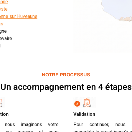
anne
este
enne sur Huveaune
is
gne
evaire
l
NOTRE PROCESSUS
Un accompagnement en 4 étapes
tion
Validation
e, nous imaginons votre
Pour continuer, nous a
se sur mesure et vous
ensemble le projet jusqu’à v