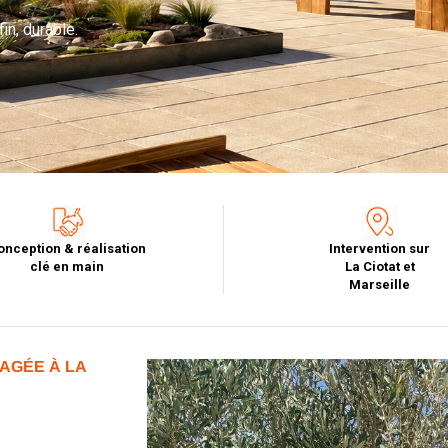
in, durable.
onception & réalisation
Intervention sur
clé en main
La Ciotat et
Marseille
AGÉE À LA