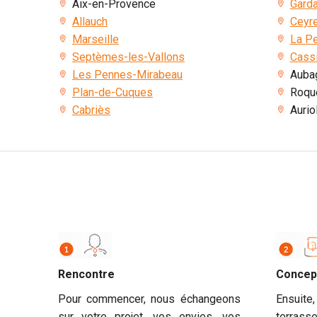
Aix-en-Provence
Gard
Allauch
Ceyr
Marseille
La P
Septèmes-les-Vallons
Cass
Les Pennes-Mirabeau
Auba
Plan-de-Cuques
Roqu
Cabriès
Aurio
Rencontre
Concep
Pour commencer, nous échangeons
Ensuit
sur votre projet, vos envies, vos
terras