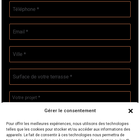
Téléphone
*
E-
mail
*
Ville
*
Surface
de
votre
terrasse
Votre
*
projet
*
Gérer le consentement
Pour offrir les meilleures expériences, nous utilisons des technologies
telles que les cookies pour stocker et/ou accéder aux informations des
RGPD
*
appareils. Le fait de consentir à ces technologies nous permettra de