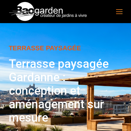
TERRASSE PAYSAGÉE
Terrasse paysagée
Gardanne :
conception et
aménagement sur
mesure