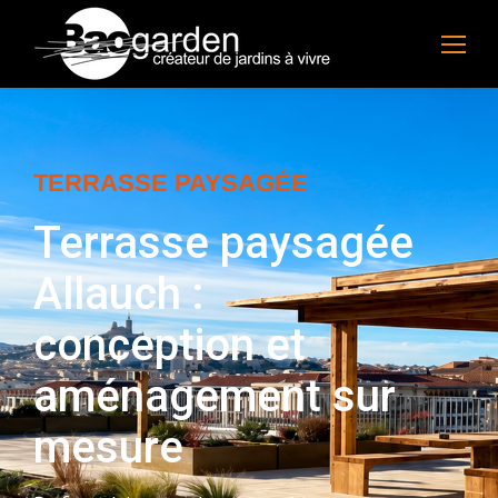
TERRASSE PAYSAGÉE
Terrasse paysagée
Allauch :
conception et
aménagement sur
mesure