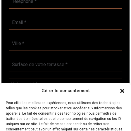
*
E-
mail
*
Ville
*
Surface
de
votre
terrasse
Votre
*
projet
Gérer le consentement
*
Pour offrir les meilleures expériences, nous utilisons des technologies
telles que les cookies pour stocker et/ou accéder aux informations des
appareils. Le fait de consentir à ces technologies nous permettra de
RGPD
*
traiter des données telles que le comportement de navigation ou les ID
uniques sur ce site. Le fait de ne pas consentir ou de retirer son
J’accepte la politique de confidentialité.
consentement peut avoir un effet négatif sur certaines caractéristiques