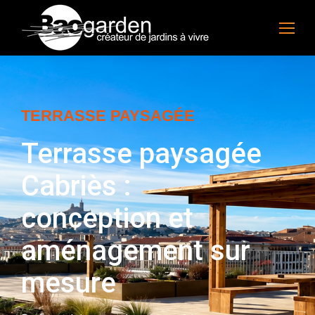
TERRASSE PAYSAGÉE
Terrasse paysagée
Cabriès :
conception et
aménagement sur
mesure