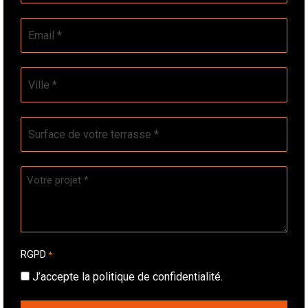
E-
mail
*
Ville
*
Surface
de
votre
terrasse
Votre
*
projet
*
RGPD
*
J’accepte la politique de confidentialité.