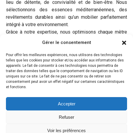
lieu de détente, de convivialité et de bien-être. Nous
sélectionnons des essences méditerranéennes, des
revêtements durables ainsi qu’un mobilier parfaitement
intégré à votre environnement.
Grâce à notre expertise, nous optimisons chaque mètre
carré. Nous créons des circulations harmonieuses,
Gérer le consentement
intégrons l’éclairage, les plantations et les équipements
extérieurs afin d’obtenir un résultat cohérent. Ainsi, votre
Pour offrir les meilleures expériences, nous utilisons des technologies
telles que les cookies pour stocker et/ou accéder aux informations des
terrasse paysagée à Cabriès devient alors une véritable
appareils. Le fait de consentir à ces technologies nous permettra de
pièce à vivre, agréable toute l’année.
traiter des données telles que le comportement de navigation ou les ID
uniques sur ce site. Le fait de ne pas consentir ou de retirer son
De plus, nous assurons un accompagnement complet,
consentement peut avoir un effet négatif sur certaines caractéristiques
et fonctions.
depuis la première esquisse jusqu’à la réalisation finale.
Enfin, vous profitez ainsi d’un interlocuteur unique pendant
toute la durée de votre projet.
Accepter
Refuser
Voir les préférences