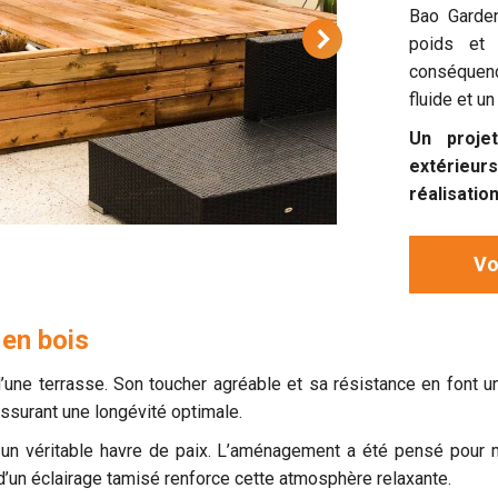
Bao Garden
poids et l
conséquenc
fluide et u
Un proje
extérieur
réalisatio
Vo
en bois
ne terrasse. Son toucher agréable et sa résistance en font un 
assurant une longévité optimale.
nt un véritable havre de paix. L’aménagement a été pensé pour m
et d’un éclairage tamisé renforce cette atmosphère relaxante.