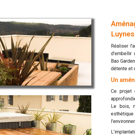
Aménag
Luynes 
Réaliser l
d’embellir
Bao Garden 
détente et 
Un amén
Ce projet
approfondie
Le bois, 
esthétique
l’environne
L’implantat