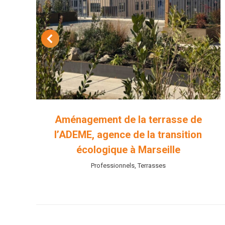
–
Aménagement de la terrasse de
l’ADEME, agence de la transition
écologique à Marseille
Professionnels
,
Terrasses