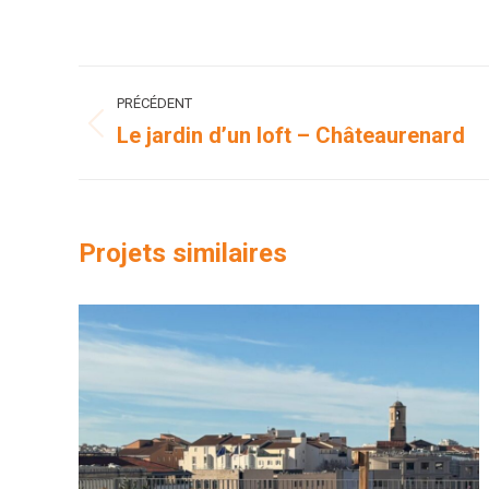
Navigation
PRÉCÉDENT
de
Le jardin d’un loft – Châteaurenard
Onglet
précédent
commentaire
Projets similaires