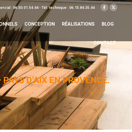
rcial : 06.50.01.54.44 - Tél. technique : 06.15.84.35.44
La
La
page
page
IONNELS
CONCEPTION
RÉALISATIONS
BLOG
Facebook
X
s'ouvre
s'ouvre
dans
dans
CONTACT
une
une
nouvelle
nouvelle
fenêtre
fenêtre
PAYS D’AIX EN PROVENCE.