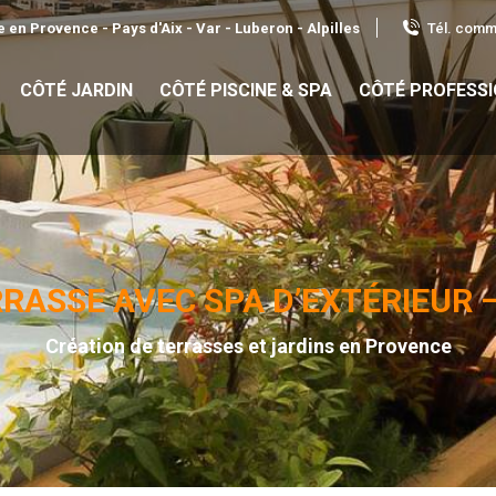
Tél. comme
 en Provence - Pays d'Aix - Var - Luberon - Alpilles
CÔTÉ JARDIN
CÔTÉ PISCINE & SPA
CÔTÉ PROFESS
ASSE AVEC SPA D’EXTÉRIEUR – 
Création de terrasses et jardins en Provence