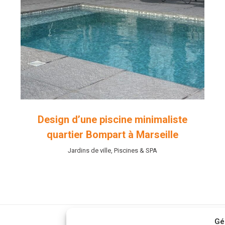
Design d’une piscine minimaliste
quartier Bompart à Marseille
Jardins de ville
,
Piscines & SPA
Gé