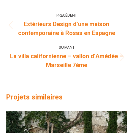
Facebook
X
Pinterest
LinkedIn
WhatsApp
Navigation
PRÉCÉDENT
de
Extérieurs Design d’une maison
Onglet
contemporaine à Rosas en Espagne
commentaire
précédent
SUIVANT
La villa californienne – vallon d’Amédée –
Projets
Marseille 7ème
similaires
Projets similaires