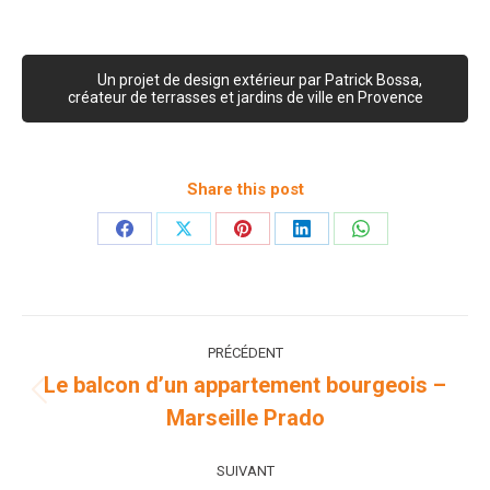
Un projet de design extérieur par Patrick Bossa,
créateur de terrasses et jardins de ville en Provence
Share this post
Partager
Partager
Partager
Partager
Partager
sur
sur
sur
sur
sur
Facebook
X
Pinterest
LinkedIn
WhatsApp
Navigation
PRÉCÉDENT
de
Le balcon d’un appartement bourgeois –
Onglet
Marseille Prado
commentaire
précédent
SUIVANT