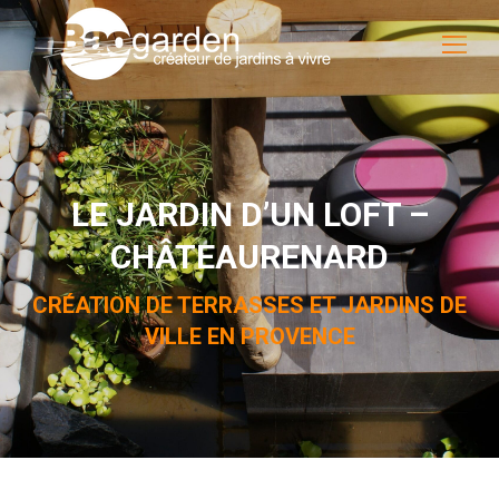
LE JARDIN D’UN LOFT –
CHÂTEAURENARD
CRÉATION DE TERRASSES ET JARDINS DE
VILLE EN PROVENCE