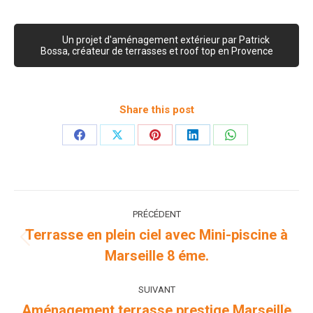
Un projet d'aménagement extérieur par Patrick
Bossa, créateur de terrasses et roof top en Provence
Share this post
Partager
Partager
Partager
Partager
Partager
sur
sur
sur
sur
sur
Facebook
X
Pinterest
LinkedIn
WhatsApp
Navigation
PRÉCÉDENT
de
Terrasse en plein ciel avec Mini-piscine à
Onglet
Marseille 8 éme.
commentaire
précédent
SUIVANT
Aménagement terrasse prestige Marseille