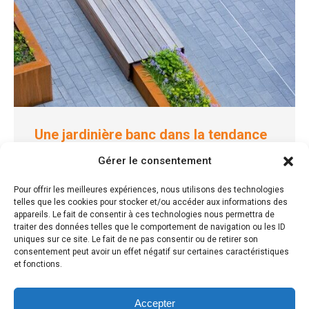
Une jardinière banc dans la tendance
scandinave
Gérer le consentement
Tendances Design extérieur
25 janvier 2017
Pour offrir les meilleures expériences, nous utilisons des technologies
telles que les cookies pour stocker et/ou accéder aux informations des
Du mobilier urbain dans la tendance design
appareils. Le fait de consentir à ces technologies nous permettra de
scandinave Une jardinière banc avec une assisse en
traiter des données telles que le comportement de navigation ou les ID
bois exotique, un design épuré,…
uniques sur ce site. Le fait de ne pas consentir ou de retirer son
consentement peut avoir un effet négatif sur certaines caractéristiques
et fonctions.
Lire la suite
Accepter