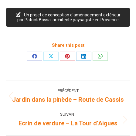
Un projet de conception d'aménagement extérieur
par Patrick Bossa, architecte paysagiste en Provence
Share this post
Partager
Partager
Partager
Partager
Partager
sur
sur
sur
sur
sur
Facebook
X
Pinterest
LinkedIn
WhatsApp
Navigation
PRÉCÉDENT
de
Jardin dans la pinède – Route de Cassis
Onglet
précédent
commentaire
SUIVANT
Ecrin de verdure – La Tour d’Aigues
Projets
similaires