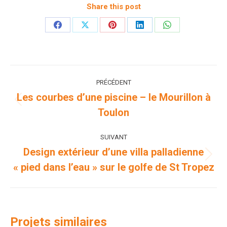
Share this post
Partager
Partager
Partager
Partager
Partager
sur
sur
sur
sur
sur
Facebook
X
Pinterest
LinkedIn
WhatsApp
Navigation
PRÉCÉDENT
de
Les courbes d’une piscine – le Mourillon à
Onglet
Toulon
commentaire
précédent
SUIVANT
Design extérieur d’une villa palladienne
Projets
« pied dans l’eau » sur le golfe de St Tropez
similaires
Projets similaires