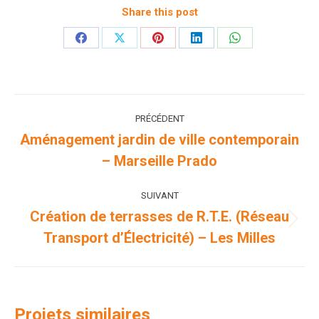
Share this post
Partager
Partager
Partager
Partager
Partager
sur
sur
sur
sur
sur
Facebook
X
Pinterest
LinkedIn
WhatsApp
Navigation
PRÉCÉDENT
de
Aménagement jardin de ville contemporain
Onglet
– Marseille Prado
commentaire
précédent
SUIVANT
Création de terrasses de R.T.E. (Réseau
Projets
Transport d’Électricité) – Les Milles
similaires
Projets similaires