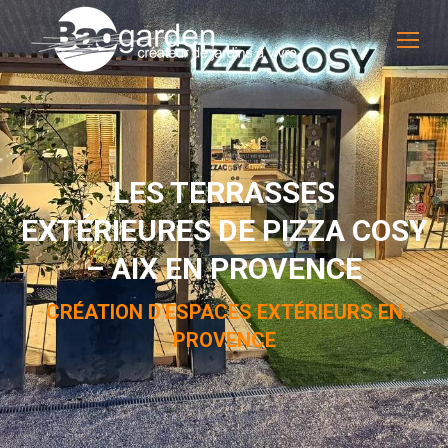
LES TERRASSES
EXTÉRIEURES DE PIZZA COSY
– AIX EN PROVENCE
CRÉATION D'ESPACES EXTÉRIEURS EN
PROVENCE