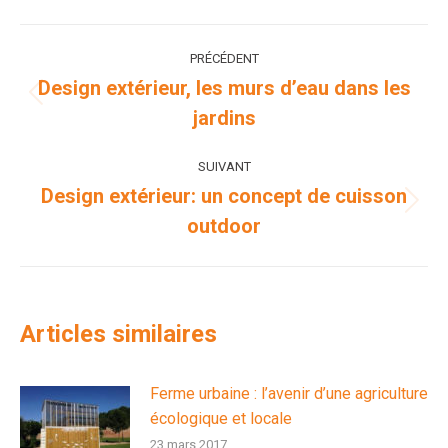
WhatsApp
LinkedIn
Pinterest
X
Facebook
Navigation
PRÉCÉDENT
article
Design extérieur, les murs d’eau dans les
Article
jardins
précédent
:
SUIVANT
Design extérieur: un concept de cuisson
Article
outdoor
suivant
:
Articles similaires
Ferme urbaine : l’avenir d’une agriculture
écologique et locale
23 mars 2017