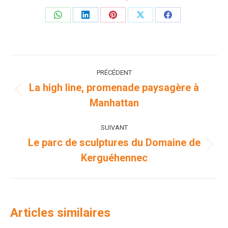
Partager
Partager
Partager
Partager
Partager
sur
sur
sur
sur
sur
WhatsApp
LinkedIn
Pinterest
X
Facebook
Navigation
PRÉCÉDENT
article
La high line, promenade paysagère à
Article
Manhattan
précédent
:
SUIVANT
Le parc de sculptures du Domaine de
Article
Kerguéhennec
suivant
:
Articles similaires