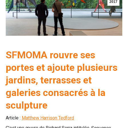
2017
SFMOMA rouvre ses
portes et ajoute plusieurs
jardins, terrasses
et
galeries consacrés à la
sculpture
Article :
Matthew Harrison Tedford
C’est une œuvre de Richard Serra intitulée
Sequence