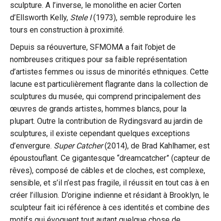
sculpture. A l’inverse, le monolithe en acier Corten
d’Ellsworth Kelly,
Stele I
(1973), semble reproduire les
tours en construction à proximité.
Depuis sa réouverture, SFMOMA a fait l’objet de
nombreuses critiques pour sa faible représentation
d’artistes femmes ou issus de minorités ethniques. Cette
lacune est particulièrement flagrante dans la collection de
sculptures du musée, qui comprend principalement des
œuvres de grands artistes, hommes blancs, pour la
plupart. Outre la contribution de Rydingsvard au jardin de
sculptures, il existe cependant quelques exceptions
d’envergure.
Super Catcher
(2014), de Brad Kahlhamer, est
époustouflant. Ce gigantesque “dreamcatcher” (capteur de
rêves), composé de câbles et de cloches, est complexe,
sensible, et s’il n’est pas fragile, il réussit en tout cas à en
créer l’illusion. D’origine indienne et résidant à Brooklyn, le
sculpteur fait ici référence à ces identités et combine des
motifs qui évoquent tout autant quelque chose de