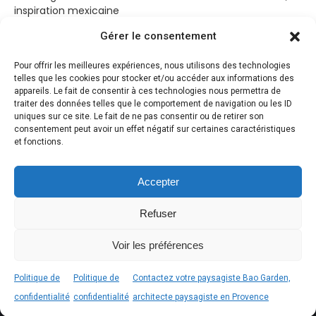
inspiration mexicaine
19 mars 2023
Gérer le consentement
Cabanon Bohème
Pour offrir les meilleures expériences, nous utilisons des technologies
14 mars 2023
telles que les cookies pour stocker et/ou accéder aux informations des
appareils. Le fait de consentir à ces technologies nous permettra de
Jardin de sérénité
traiter des données telles que le comportement de navigation ou les ID
10 mars 2023
uniques sur ce site. Le fait de ne pas consentir ou de retirer son
consentement peut avoir un effet négatif sur certaines caractéristiques
Jardin paysager entre ciel et terre par Aidlin Darling Design
et fonctions.
8 mars 2023
Accepter
Refuser
Voir les préférences
Politique de
Politique de
Contactez votre paysagiste Bao Garden,
© Bao Garden 2023. Tous droits réservés.
confidentialité
confidentialité
architecte paysagiste en Provence
Tél. commercial : 06.50.01.54.44 - Tél. technique : 06.15.84.35.44