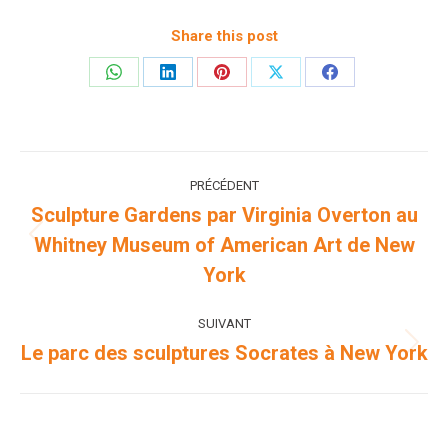
Share this post
Partager
Partager
Partager
Partager
Partager
sur
sur
sur
sur
sur
WhatsApp
LinkedIn
Pinterest
X
Facebook
Navigation
PRÉCÉDENT
article
Sculpture Gardens par Virginia Overton au
Whitney Museum of American Art de New
Article
précédent
York
:
SUIVANT
Le parc des sculptures Socrates à New York
Article
suivant
: