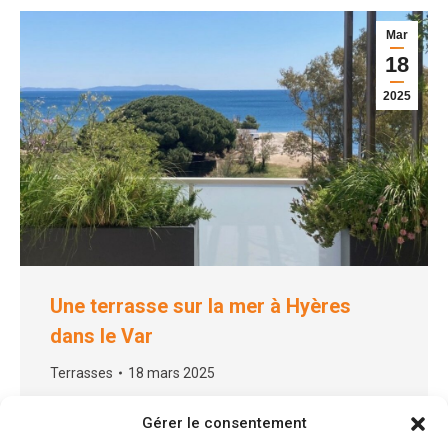
Mar
18
2025
Une terrasse sur la mer à Hyères
dans le Var
Terrasses
18 mars 2025
X LA RÉALISATION PAYSAGISTE BAO GARDEN Une
Gérer le consentement
terrasse tout en long sur la mer à Hyères dans le Var