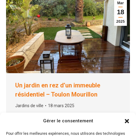
Mar
18
2025
Un jardin en rez d’un immeuble
résidentiel – Toulon Mourillon
Jardins de ville
18 mars 2025
LA PROJET DE JARDIN DE VILLE par BAO GARDEN
Gérer le consentement
Un projet d’aménagement du jardin en rez de
chaussée d’un immeuble…
Pour offrir les meilleures expériences, nous utilisons des technologies