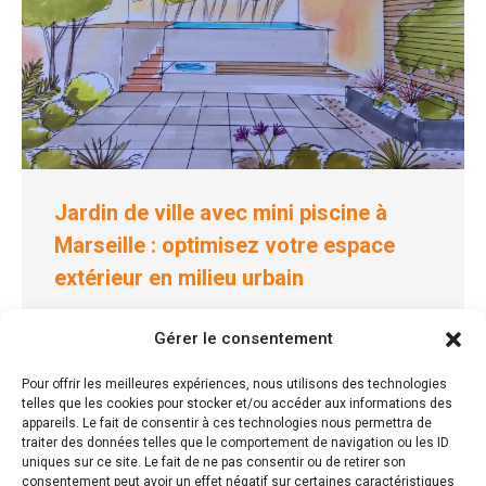
Jardin de ville avec mini piscine à
Marseille : optimisez votre espace
extérieur en milieu urbain
Art & Design
,
Design
,
Les idées de paysagistes
,
Gérer le consentement
Les styles de jardins
22 février 2017
Pour offrir les meilleures expériences, nous utilisons des technologies
telles que les cookies pour stocker et/ou accéder aux informations des
Aménager un jardin de ville avec mini piscine : un défi
appareils. Le fait de consentir à ces technologies nous permettra de
surmontable Créer un jardin de ville avec mini
traiter des données telles que le comportement de navigation ou les ID
piscine…
uniques sur ce site. Le fait de ne pas consentir ou de retirer son
consentement peut avoir un effet négatif sur certaines caractéristiques