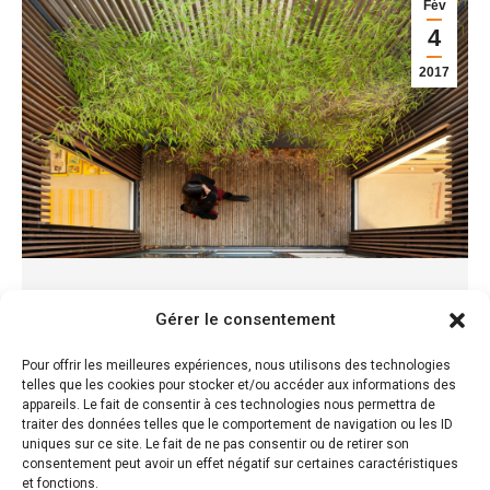
Fév
4
2017
Un patio paysager minimaliste de la
Gérer le consentement
Casa st Marco de Madera
Pour offrir les meilleures expériences, nous utilisons des technologies
Les réalisations de paysagistes
4 février 2017
telles que les cookies pour stocker et/ou accéder aux informations des
appareils. Le fait de consentir à ces technologies nous permettra de
Ce patio est seul espace extérieur pour cette
traiter des données telles que le comportement de navigation ou les ID
maison de ville tout à la fois un puit de l’image et…
uniques sur ce site. Le fait de ne pas consentir ou de retirer son
consentement peut avoir un effet négatif sur certaines caractéristiques
et fonctions.
Lire la suite