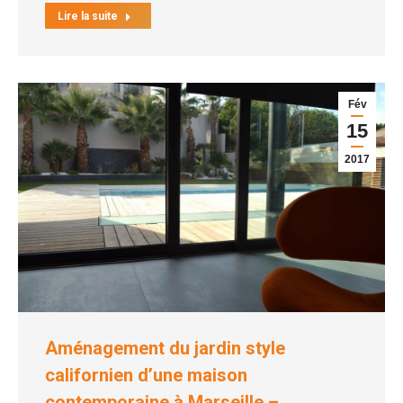
Lire la suite
Fév
15
2017
Aménagement du jardin style
californien d’une maison
contemporaine à Marseille –