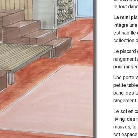
le tout dans
La mini pi
intègre une
est habillé
collection 
Le placard 
rangements 
pour ranger
Une porte v
petite tabl
banc, des t
rangement 
Le sol en c
living, des
mauves, le 
cet espace 