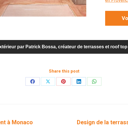
en Provence
Vo
térieur par Patrick Bossa, créateur de terrasses et roof t
Share this post
Partager
Partager
Partager
Partager
Partager
sur
sur
sur
sur
sur
Facebook
X
Pinterest
LinkedIn
WhatsApp
ent à Monaco
Design de la terra
Projets