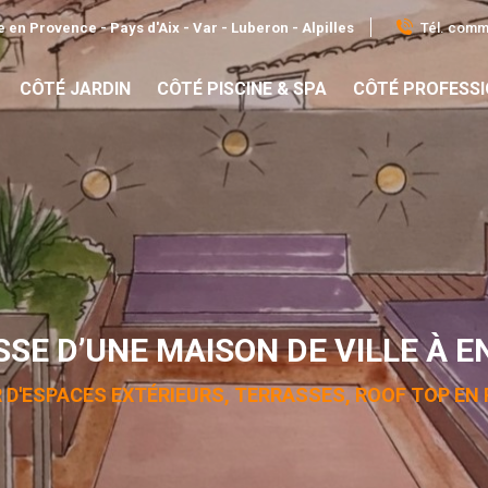
Tél. comme
 en Provence - Pays d'Aix - Var - Luberon - Alpilles
CÔTÉ JARDIN
CÔTÉ PISCINE & SPA
CÔTÉ PROFESS
SSE D’UNE MAISON DE VILLE À 
 D'ESPACES EXTÉRIEURS, TERRASSES, ROOF TOP EN