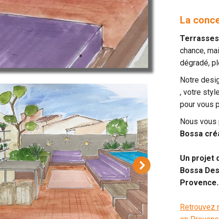
La conce
Terrasses
chance, mai
dégradé, pl
Notre desig
, votre styl
pour vous p
Nous vous
Bossa créa
Un projet 
Bossa Desi
Provence
Retrouvez n