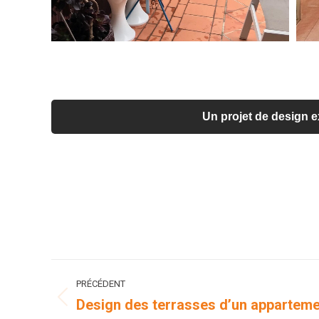
Un projet de design ex
Navigation
PRÉCÉDENT
de
Design des terrasses d’un appartem
Onglet