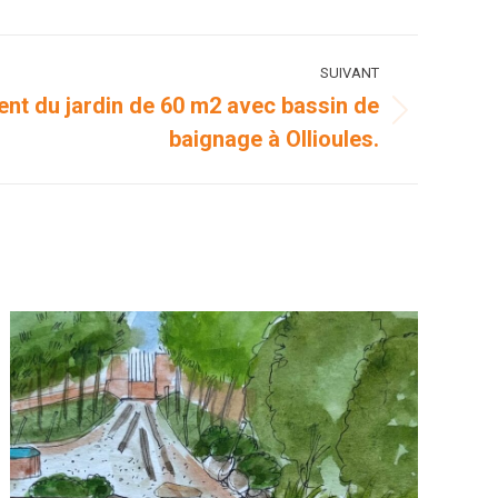
SUIVANT
nt du jardin de 60 m2 avec bassin de
baignage à Ollioules.