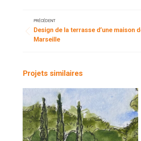
Navigation
PRÉCÉDENT
de
Design de la terrasse d’une maison d
Onglet
Marseille
commentaire
précédent
Projets similaires