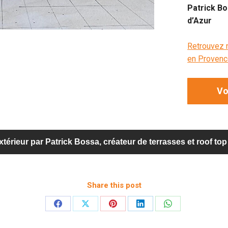
Patrick B
d’Azur
Retrouvez n
en Provence
Vo
térieur par Patrick Bossa, créateur de terrasses et roof t
Share this post
Partager
Partager
Partager
Partager
Partager
sur
sur
sur
sur
sur