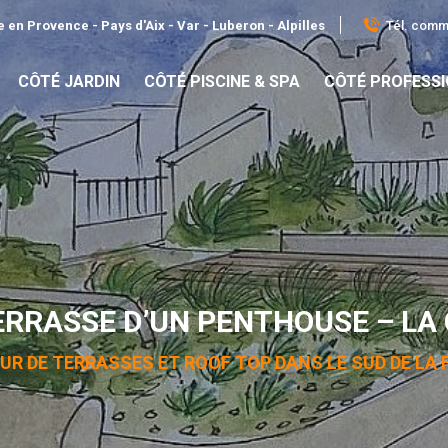
Tél. comme
 en Provence - Pays d'Aix - Var - Luberon - Alpilles
CÔTÉ JARDIN
CÔTÉ PISCINE & SPA
CÔTÉ PROFESS
TERRASSE D’UN PENTHOUSE – LA
UR DE TERRASSES ET ROOF TOP DANS LE SUD DE LA 