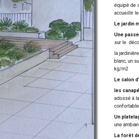
équipé de s
accueillir l
Le jardin 
Une passer
sur le déco
la jardiniè
blanc, un s
kg/m2
Le salon d
les canap
adossé à la
confortable
Un platela
une ambian
La forêt d