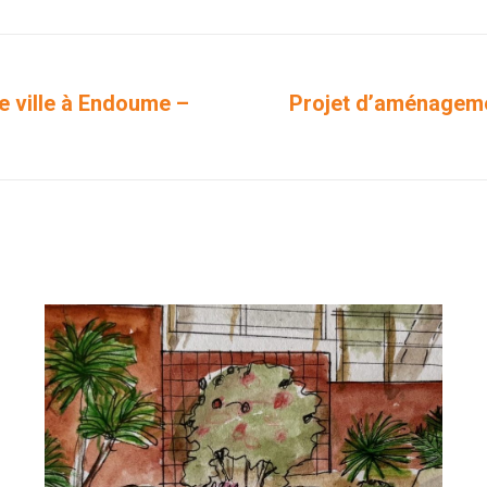
Facebook
X
Pinterest
LinkedIn
WhatsApp
e ville à Endoume –
Projet d’aménageme
Projets
similaires