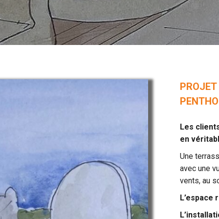
PROJE
PENTHO
Les client
en véritab
Une terrass
avec une vu
vents, au so
L’espace 
L’installa