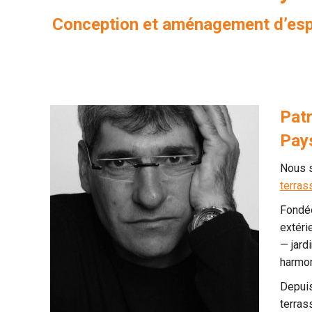
Conception et aménagement d’espace
Pat
Pays
Nous s
terras
Fondé
extéri
— jard
harmon
Depuis
terras