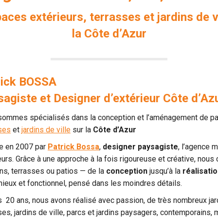
s extérieurs, terrasses et jardins de vi
la Côte d’Azur
rick BOSSA
agiste et Designer d’extérieur Côte d’Azu
ommes spécialisés dans la conception et l’aménagement de parc
ses
et
jardins de ville
sur la
Côte d’Azur
e en 2007 par
Patrick Bossa
,
designer paysagiste
, l’agence m
eurs. Grâce à une approche à la fois rigoureuse et créative, n
ins, terrasses ou patios — de la
conception
jusqu’à la
réalisati
ieux et fonctionnel, pensé dans les moindres détails.
 20 ans, nous avons réalisé avec passion, de très nombreux jar
ses, jardins de ville, parcs et jardins paysagers, contemporains,