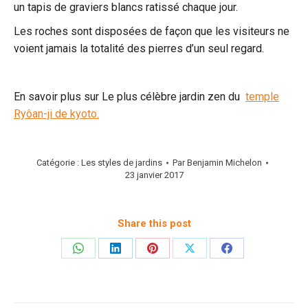
un tapis de graviers blancs ratissé chaque jour.
Les roches sont disposées de façon que les visiteurs ne
voient jamais la totalité des pierres d’un seul regard.
En savoir plus sur Le plus célèbre jardin zen du
temple
Ryôan-ji de kyoto.
Catégorie :
Les styles de jardins
Par
Benjamin Michelon
23 janvier 2017
Share this post
Partager
Partager
Partager
Partager
Partager
sur
sur
sur
sur
sur
WhatsApp
LinkedIn
Pinterest
X
Facebook