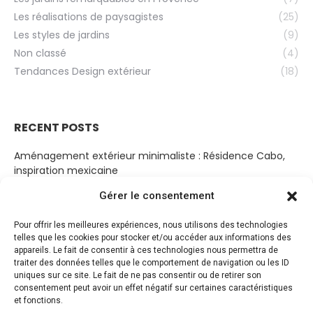
Les réalisations de paysagistes
(25)
Les styles de jardins
(9)
Non classé
(4)
Tendances Design extérieur
(18)
RECENT POSTS
Aménagement extérieur minimaliste : Résidence Cabo,
inspiration mexicaine
19 mars 2023
Gérer le consentement
Cabanon Bohème
Pour offrir les meilleures expériences, nous utilisons des technologies
14 mars 2023
telles que les cookies pour stocker et/ou accéder aux informations des
appareils. Le fait de consentir à ces technologies nous permettra de
Jardin de sérénité
traiter des données telles que le comportement de navigation ou les ID
10 mars 2023
uniques sur ce site. Le fait de ne pas consentir ou de retirer son
consentement peut avoir un effet négatif sur certaines caractéristiques
Jardin paysager entre ciel et terre par Aidlin Darling Design
et fonctions.