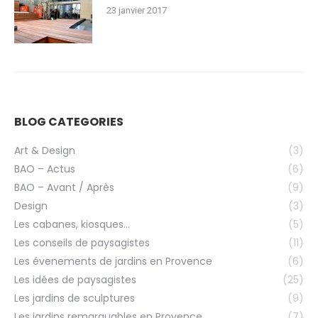
23 janvier 2017
BLOG CATEGORIES
Art & Design
(3)
BAO – Actus
(6)
BAO – Avant / Après
(9)
Design
(3)
Les cabanes, kiosques…
(5)
Les conseils de paysagistes
(11)
Les évenements de jardins en Provence
(6)
Les idées de paysagistes
(25)
Les jardins de sculptures
(9)
Les jardins remarquables en Provence
(7)