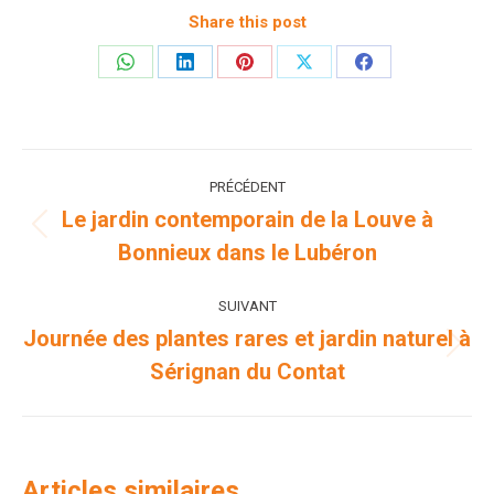
Share this post
Partager
Partager
Partager
Partager
Partager
sur
sur
sur
sur
sur
WhatsApp
LinkedIn
Pinterest
X
Facebook
Navigation
PRÉCÉDENT
article
Le jardin contemporain de la Louve à
Article
Bonnieux dans le Lubéron
précédent
:
SUIVANT
Journée des plantes rares et jardin naturel à
Article
Sérignan du Contat
suivant
:
Articles similaires