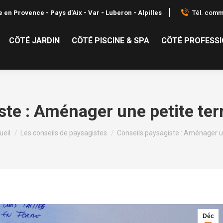
Tél. comme
 en Provence - Pays d'Aix - Var - Luberon - Alpilles
CÔTÉ JARDIN
CÔTÉ PISCINE & SPA
CÔTÉ PROFESS
te : Aménager une petite terr
s êtes ici :
ueil
Les conseils de paysagistes
Conseils paysagiste : Aménager 
Déc