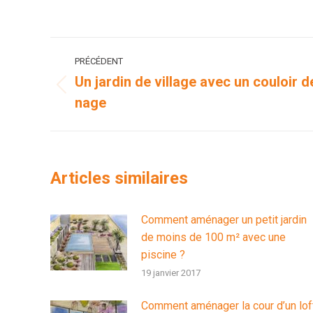
sur
su
WhatsApp
Li
Navigation
PRÉCÉDENT
article
Un jardin de village avec un couloir d
Article
nage
précédent
:
Articles similaires
Comment aménager un petit jardin
de moins de 100 m² avec une
piscine ?
19 janvier 2017
Comment aménager la cour d’un lof