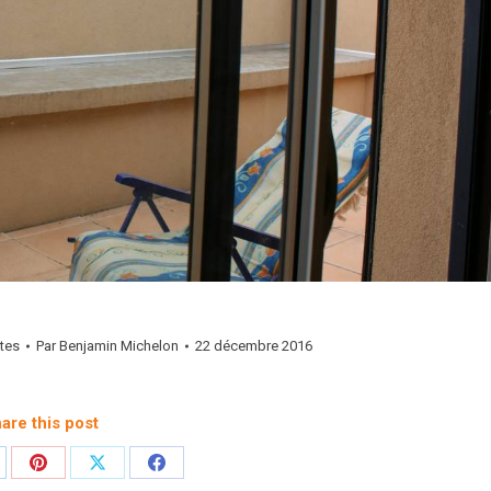
tes
Par
Benjamin Michelon
22 décembre 2016
are this post
rtager
Partager
Partager
Partager