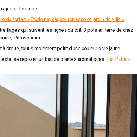
nager sa terrasse.
re du forfait « Etude paysagère terrasse et jardin de ville »
reillages qui suivent les lignes du toit, 3 pots en terre de chez
 boule, Pittosporum…
t à droite, tout simplement peint d’une couleur ocre jaune.
sieste, se reposer, un bac de plantes aromatiques.
Par Patrick