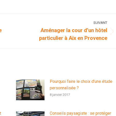
r
sur
sur
sur
nkedIn
Pinterest
X
Facebook
SUIVANT
e
Aménager la cour d’un hôtel
Article
particulier à Aix en Provence
suivant
:
Pourquoi faire le choix d’une étude
personnalisée ?
8 janvier 2017
t
Conseils paysagiste : se protéger