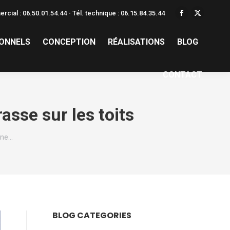
rcial : 06.50.01.54.44 - Tél. technique : 06.15.84.35.44
La
La
page
page
IONNELS
CONCEPTION
RÉALISATIONS
BLOG
Facebook
X
s'ouvre
s'ouvre
dans
dans
CONTACT
une
une
nouvelle
nouvelle
asse sur les toits
fenêtre
fenêtre
une…
BLOG CATEGORIES