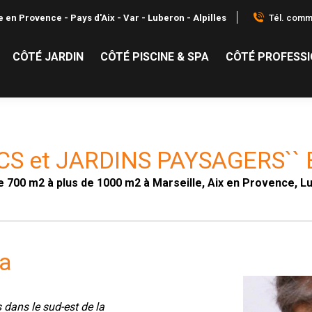
Tél. comme
 en Provence - Pays d'Aix - Var - Luberon - Alpilles
CÔTÉ JARDIN
CÔTÉ PISCINE & SPA
CÔTÉ PROFESS
CS et JARDINS PAYSAGERS`
 700 m2 à plus de 1000 m2 à Marseille, Aix en Provence, L
sa
 dans le sud-est de la