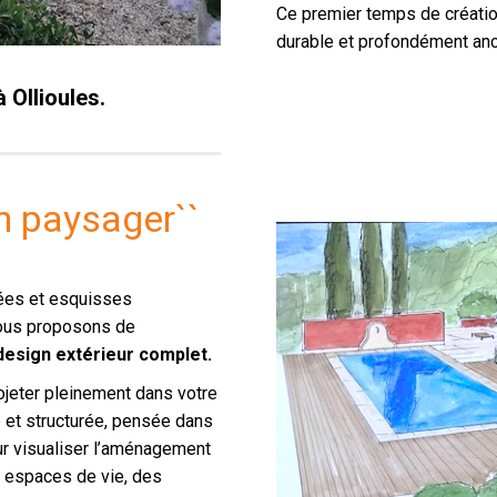
Ce premier temps de créatio
durable et profondément an
 Ollioules.
in paysager``
dées et esquisses
vous proposons de
design extérieur complet.
ojeter pleinement dans votre
e et structurée, pensée dans
ur visualiser l’aménagement
s espaces de vie, des