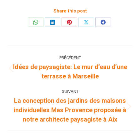
Share this post
Partager
Partager
Partager
Partager
Partager
sur
sur
sur
sur
sur
WhatsApp
LinkedIn
Pinterest
X
Facebook
Navigation
PRÉCÉDENT
article
Idées de paysagiste: Le mur d’eau d’une
Article
terrasse à Marseille
précédent
:
SUIVANT
La conception des jardins des maisons
individuelles Mas Provence proposée à
Article
suivant
notre architecte paysagiste à Aix
: