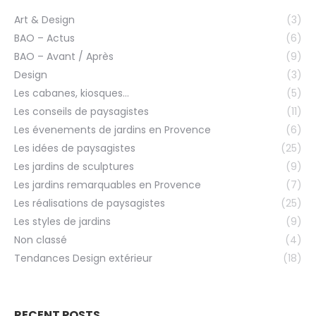
Art & Design
(3)
BAO – Actus
(6)
BAO – Avant / Après
(9)
Design
(3)
Les cabanes, kiosques…
(5)
Les conseils de paysagistes
(11)
Les évenements de jardins en Provence
(6)
Les idées de paysagistes
(25)
Les jardins de sculptures
(9)
Les jardins remarquables en Provence
(7)
Les réalisations de paysagistes
(25)
Les styles de jardins
(9)
Non classé
(4)
Tendances Design extérieur
(18)
RECENT POSTS