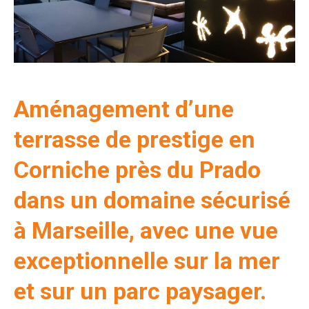
Aménagement d’une
terrasse de prestige en
Corniche près du Prado
dans un domaine sécurisé
à Marseille, avec une vue
exceptionnelle sur la mer
et sur un parc paysager.