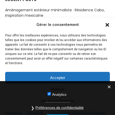
Aménagement extérieur minimaliste : Résidence Cabo,
inspiration mexicaine
19 mars 2023
Gérer le consentement
Cabanon Bohème
Pour offrir les meilleures expériences, nous utilisons des technologies
14 mars 2023
telles que les cookies pour stocker et/ou accéder aux informations des
appareils. Le fait de consentir à ces technologies nous permettra de
Jardin de sérénité
traiter des données telles que le comportement de navigation ou les ID
10 mars 2023
uniques sur ce site. Le fait de ne pas consentir ou de retirer son
consentement peut avoir un effet négatif sur certaines caractéristiques
Jardin paysager entre ciel et terre par Aidlin Darling Design
et fonctions.
8 mars 2023
Accepter
Refuser
Analytics
Voir les préférences
Préférences de confidentialité
Politique de
Politique de
Contactez votre paysagiste Bao Garden,