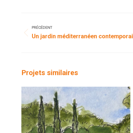
Navigation
PRÉCÉDENT
de
Un jardin méditerranéen contemporai
Onglet
commentaire
précédent
Projets similaires