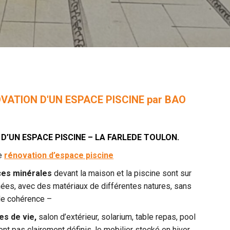
VATION D'UN ESPACE PISCINE par BAO
 D’UN ESPACE PISCINE – LA FARLEDE TOULON.
de
rénovation d’espace piscine
ces minérales
devant la maison et la piscine sont sur
ées, avec des matériaux de différentes natures, sans
e cohérence –
s de vie,
salon d’extérieur, solarium, table repas, pool
nt pas clairement définis, le mobilier stocké en hiver