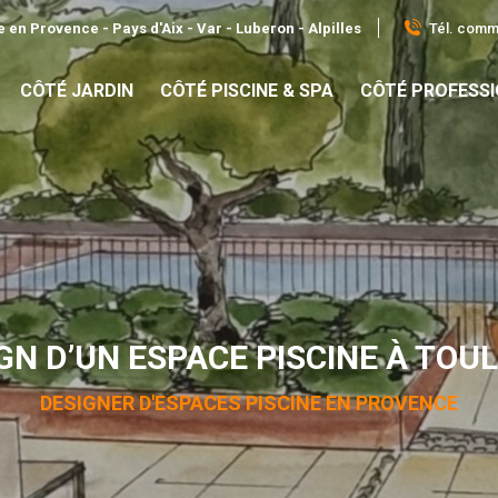
Tél. comme
 en Provence - Pays d'Aix - Var - Luberon - Alpilles
CÔTÉ JARDIN
CÔTÉ PISCINE & SPA
CÔTÉ PROFESS
GN D’UN ESPACE PISCINE À TOU
DESIGNER D'ESPACES PISCINE EN PROVENCE