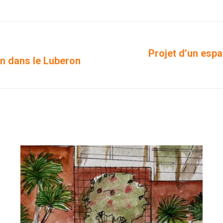
sur
sur
sur
sur
sur
Facebook
X
Pinterest
LinkedIn
WhatsApp
Projet d’un espa
n dans le Luberon
Projets
similaires