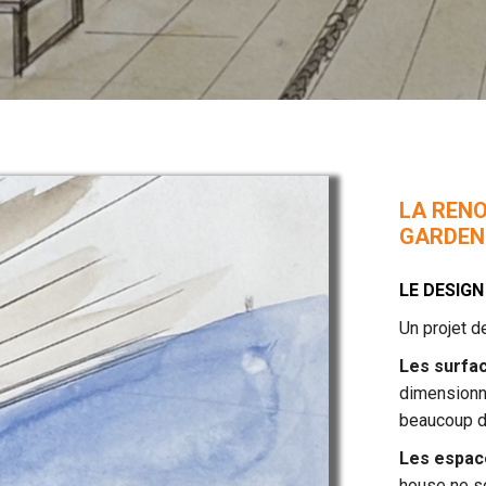
LA RENO
GARDEN
LE DESIGN
Un projet 
Les surfa
dimensionn
beaucoup d
Les espace
house ne so