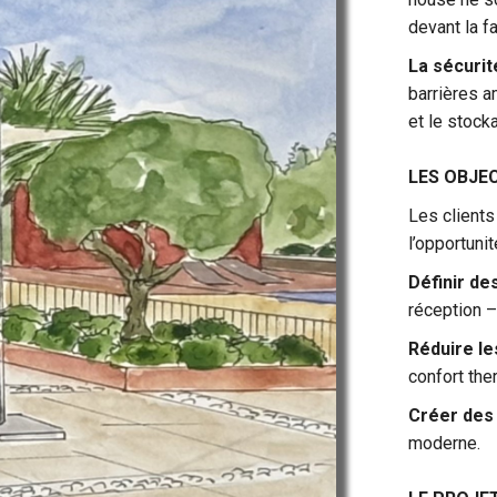
devant la f
La sécurit
barrières a
et le stock
LES OBJEC
Les clients
l’opportunit
Définir de
réception –
Réduire le
confort the
Créer des
moderne.