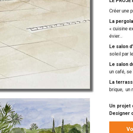
LE PROJE
Créer une p
La pergola
« cuisine e
évier…
Le salon d
soleil par l
Le salon d
un café, se
La terrass
brique, un 
Un projet
Designer d
Vo