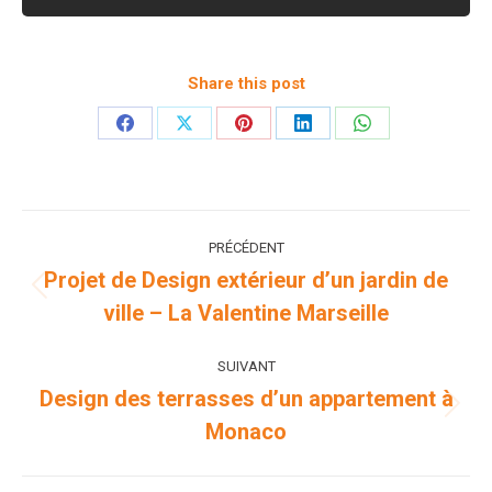
Share this post
Partager
Partager
Partager
Partager
Partager
sur
sur
sur
sur
sur
Facebook
X
Pinterest
LinkedIn
WhatsApp
Navigation
PRÉCÉDENT
de
Projet de Design extérieur d’un jardin de
Onglet
ville – La Valentine Marseille
commentaire
précédent
SUIVANT
Design des terrasses d’un appartement à
Projets
Monaco
similaires