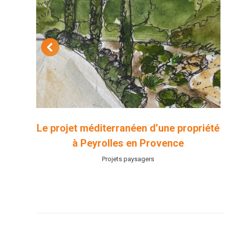
ans
Le projet méditerranéen d’une propriété
à Peyrolles en Provence
Projets paysagers