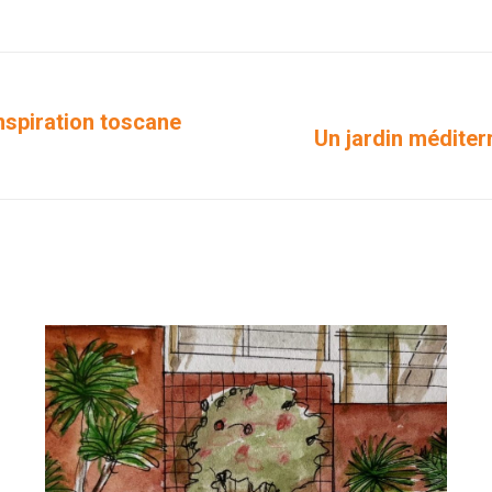
sur
sur
sur
sur
sur
Facebook
X
Pinterest
LinkedIn
WhatsApp
spiration toscane
Un jardin médite
Projets
similaires