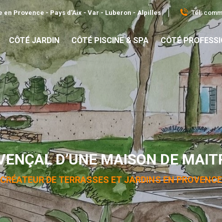
Tél. comme
 en Provence - Pays d'Aix - Var - Luberon - Alpilles
CÔTÉ JARDIN
CÔTÉ PISCINE & SPA
CÔTÉ PROFESS
VENÇAL D’UNE MAISON DE MAIT
CRÉATEUR DE TERRASSES ET JARDINS EN PROVENCE