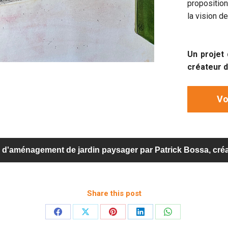
propositio
la vision d
Un projet
créateur d
Vo
 d'aménagement de jardin paysager par Patrick Bossa, créa
Share this post
Partager
Partager
Partager
Partager
Partager