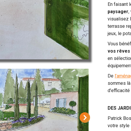
En faisant l
paysager
,
visualisez l
terrasse re
jeux, le po
Vous bénéf
vos rêves 
en sélecti
équipement
De
l’aména
sommes là 
d’efficacit
DES JARD
Patrick Bos
votre style