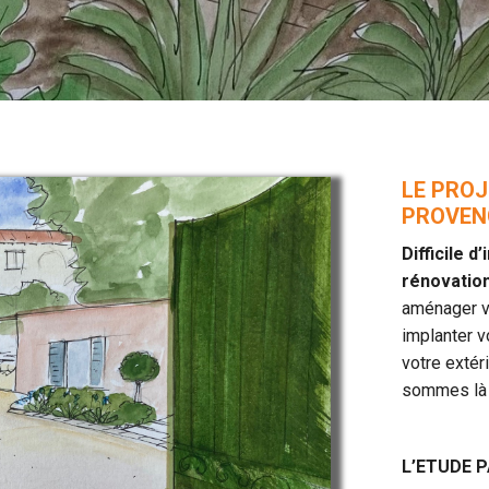
LE PROJ
PROVEN
Difficile d
rénovatio
aménager vo
implanter v
votre extér
sommes là 
L’ETUDE 