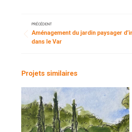
Navigation
PRÉCÉDENT
de
Aménagement du jardin paysager d’in
Onglet
dans le Var
commentaire
précédent
Projets similaires