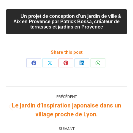
Un projet de conception d'un jardin de ville à
Aix en Provence par Patrick Bossa, créateur de
terrasses et jardins en Provence
Share this post
Partager
Partager
Partager
Partager
Partager
sur
sur
sur
sur
sur
Facebook
X
Pinterest
LinkedIn
WhatsApp
Navigation
PRÉCÉDENT
de
Le jardin d’inspiration japonaise dans un
Onglet
village proche de Lyon.
commentaire
précédent
SUIVANT