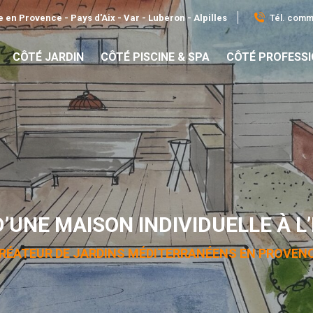
Tél. comme
 en Provence - Pays d'Aix - Var - Luberon - Alpilles
CÔTÉ JARDIN
CÔTÉ PISCINE & SPA
CÔTÉ PROFESS
D’UNE MAISON INDIVIDUELLE À L
RÉATEUR DE JARDINS MÉDITERRANÉENS EN PROVEN