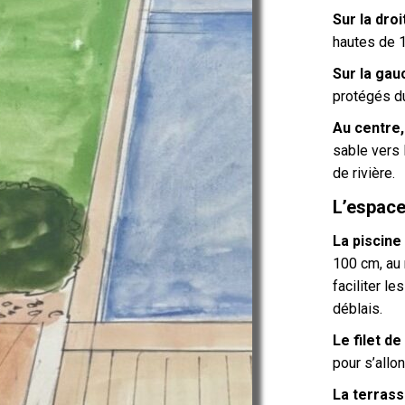
Sur la dro
hautes de 1
Sur la gau
protégés du
Au centre,
sable vers 
de rivière.
L’espace
La piscine
100 cm, au
faciliter le
déblais.
Le filet d
pour s’allo
La terras