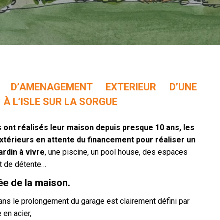
T D’AMENAGEMENT EXTERIEUR D’UNE
À L’ISLE SUR LA SORGUE
s ont réalisés leur maison depuis presque 10 ans, les
térieurs en attente du financement pour réaliser un
ardin à vivre
, une piscine, un pool house, des espaces
et de détente…
rée de la maison.
ns le prolongement du garage est clairement défini par
 en acier,