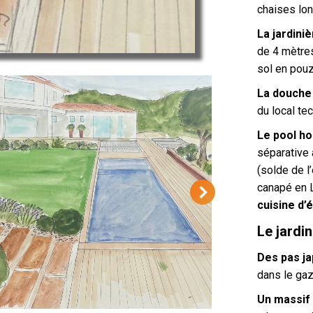
chaises lo
La jardiniè
de 4 mètres
sol en pou
La douche 
du local te
Le pool h
séparative 
(solde de l
canapé en L
cuisine d’é
Le jardin
Des pas j
dans le gaz
Un massif