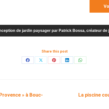
Vo
ception de jardin paysager par Patrick Bossa, créateur de
Share this post
Partager
Partager
Partager
Partager
Partager
sur
sur
sur
sur
sur
Facebook
X
Pinterest
LinkedIn
WhatsApp
 Provence » à Bouc-
La piscine co
Projets
similaires