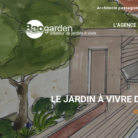
Architecte paysagiste
L’AGENCE
LE JARDIN À VIVRE 
C