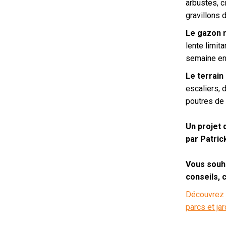
arbustes, c
gravillons d
Le gazon 
lente limit
semaine en
Le terrain
escaliers, 
poutres de 
Un projet 
par Patric
Vous souha
conseils, 
Découvrez 
parcs et ja