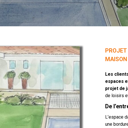
PROJE
MAISON 
Les client
espaces ex
projet de j
de loisirs 
De l’ent
L’espace da
une bordure