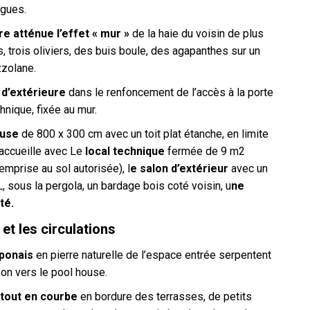
ngues.
re atténue l’effet « mur »
de la haie du voisin de plus
, trois oliviers, des buis boule, des agapanthes sur un
zzolane.
d’extérieure
dans le renfoncement de l’accès à la porte
chnique, fixée au mur.
ouse
de 800 x 300 cm avec un toit plat étanche, en limite
accueille avec Le
local technique
fermée de 9 m2
’emprise au sol autorisée), l
e salon d’extérieur
avec un
, sous la pergola, un bardage bois coté voisin, u
ne
té.
 et les circulations
aponais
en pierre naturelle de l’espace entrée serpentent
on vers le pool house.
 tout en courbe
en bordure des terrasses, de petits