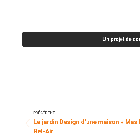
Un projet de con
Navigation
PRÉCÉDENT
de
Le jardin Design d’une maison « Mas
Onglet
Bel-Air
commentaire
précédent