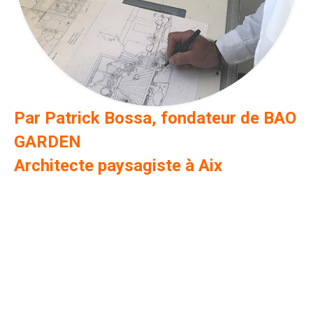
Par Patrick Bossa, fondateur de BAO
GARDEN
Architecte paysagiste à Aix
Une
formation de paysagiste à Uzès
dans le Gard,
diplômé des Beaux-Arts de Perpignan
en Design
d’environnement, diplômé de l’
Ecole Nationale
Supérieure de Design Industriel « ENSCI les ateliers »
à Paris
(faire un lien avec cette école), des postes de
designer produits, de responsable marketing, de
développement produit, de responsable de collection