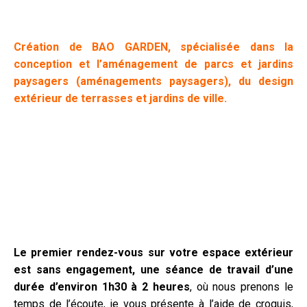
dans le secteur de la décoration.
Création de BAO GARDEN, spécialisée dans la
conception et l’aménagement de parcs et jardins
paysagers (aménagements paysagers), du design
extérieur de terrasses et jardins de ville.
L’agence a été crée par Patrick Bossa,
paysagiste et
designer d’extérieur dans le Luberon
, créateur depuis
plus de 15 ans, de très nombreux
jardins en Provence
et
au delà, du plus petit au plus grand, terrasses, jardins de
ville,
parcs et jardins paysagers à Avignon
(contemporains, méditerranéens) …
Le premier rendez-vous sur votre espace extérieur
est sans engagement, une séance de travail d’une
durée d’environ 1h30 à 2 heures
, où nous prenons le
temps de l’écoute, je vous présente à l’aide de croquis,